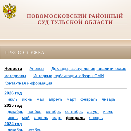
НОВОМОСКОВСКИЙ РАЙОННЫЙ
СУД ТУЛЬСКОЙ ОБЛАСТИ
ПРЕСС-СЛУЖБА
Новости
Анонсы
Доклады, выступления, аналитические
материалы
Интервью, публикации, обзоры СМИ
Контактная информация
2026 год
июль
июнь
май
апрель
март
февраль
январь
2025 год
декабрь
ноябрь
октябрь
сентябрь
август
июль
июнь
май
апрель
март
февраль
январь
2024 год
декабрь
ноябрь