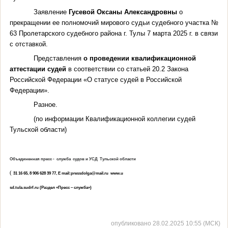
Заявление
Гусевой Оксаны Александровны
о
прекращении ее полномочий мирового судьи судебного участка №
63 Пролетарского судебного района г. Тулы 7 марта 2025 г. в связи
с отставкой.
Представления
о проведении квалификационной
аттестации судей
в соответствии со статьей 20.2 Закона
Российской Федерации «О статусе судей в Российской
Федерации».
Разное.
(по информации Квалификационной коллегии судей
Тульской области)
Объединенная пресс - служба судов и УСД Тульской области
(
31 16 65, 8 906 628 39 77, E mail:pressdolga@mail.ru www.u
sd
.
tula
.
sudrf
.
ru
(Раздел «Пресс – служба»)
опубликовано 28.02.2025 10:55 (МСК)