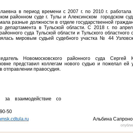
лаевна в период времени с 2007 г. по 2010 г. работала
ском районном суде г. Тулы и Алексинском
городском суд
анимала разные должности в отделе государственной гражда
 департамента в Тульской области. С 2018 г. по апрел
районного суда Тульской области и Тульского областного 
ялась мировым судьей судебного участка № 44 Узловск
седатель Новомосковского районного суда Сергей
новке представил коллегам нового судью и пожелал ей
у
 в отправлении правосудия.
й за взаимодействие со
-90-50
msk.cdtula.ru
Альбина Сапроно
опубли