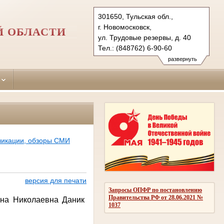
301650, Тульская обл.,
г. Новомосковск,
Й ОБЛАСТИ
ул. Трудовые резервы, д. 40
Тел.: (848762) 6-90-60
novomoskovsky.tula@sudrf.ru
развернуть
ликации, обзоры СМИ
версия для печати
Запросы ОПФР по постановлению
Правительства РФ от 28.06.2021 №
ина Николаевна Даник
1037