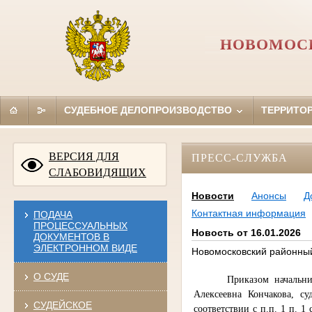
НОВОМОСК
СУДЕБНОЕ ДЕЛОПРОИЗВОДСТВО
ТЕРРИТО
ВЕРСИЯ ДЛЯ
ПРЕСС-СЛУЖБА
СЛАБОВИДЯЩИХ
Новости
Анонсы
Д
Контактная информация
ПОДАЧА
ПРОЦЕССУАЛЬНЫХ
Новость от 16.01.2026
ДОКУМЕНТОВ В
ЭЛЕКТРОННОМ ВИДЕ
Новомосковский районный 
О СУДЕ
Приказом начальни
Алексеевна Кончакова, су
СУДЕЙСКОЕ
соответствии с п.п. 1 п. 1