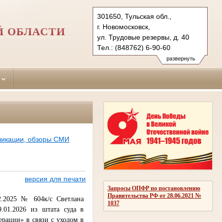
301650, Тульская обл.,
г. Новомосковск,
Й ОБЛАСТИ
ул. Трудовые резервы, д. 40
Тел.: (848762) 6-90-60
novomoskovsky.tula@sudrf.ru
развернуть
ликации, обзоры СМИ
версия для печати
Запросы ОПФР по постановлению
Правительства РФ от 28.06.2021 №
2.2025 № 604к/с Светлана
1037
9.01.2026 из штата суда в
дерации» в связи с уходом в