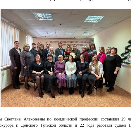
 Светланы Алексеевны по юридической профессии составляет 29 ле
курора г. Донского Тульской области и 22 года работала судьей Н