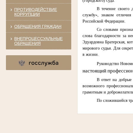
(городского) суда.
В течение своего 
ПРОТИВОДЕЙСТВИЕ
КОРРУПЦИИ
службу», знаком отличи
Российской Федерации.
ОБРАЩЕНИЯ ГРАЖДАН
Со словами призна
слова благодарности за н
ВНЕПРОЦЕССУАЛЬНЫЕ
Эдуардовна Братерская, кот
ОБРАЩЕНИЯ
мирового судьи. Для секре
в жизни.
Руководство Новомо
настоящий профессион
В ответ на добрые 
возможного профессиональ
грамотным и доброжелател
По сложившейся тра