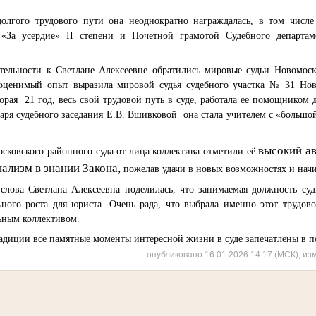
долгого трудового пути она неоднократно награждалась, в том числ
я
«За усердие»
II
степени
и Почетной грамотой Судебного департа
тельности к Светлане Алексеевне обратились мировые судьи Новомоск
еоценимый опыт выразила мировой судья судебного участка № 31 Но
орая
21 год, весь свой трудовой путь в суде, работала ее помощником 
таря судебного заседания Е.В. Вшивковой
она стала учителем с «большой
высокий ав
сковского районного суда от лица коллектива отметили её
ализм в знании Закона,
пожелав удачи в новых возможностях и нач
слова Светлана Алексеевна поделилась, что занимаемая должность суд
ного роста для юриста. Очень рада, что выбрала именно этот трудово
ьным коллективом.
диции все памятные моменты интересной жизни в суде запечатлены в п
опубликовано 16.01.2026 14:17 (МСК), из