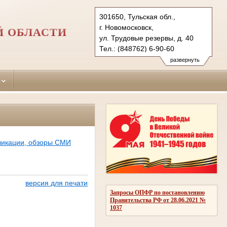
301650, Тульская обл.,
г. Новомосковск,
Й ОБЛАСТИ
ул. Трудовые резервы, д. 40
Тел.: (848762) 6-90-60
novomoskovsky.tula@sudrf.ru
развернуть
ликации, обзоры СМИ
версия для печати
Запросы ОПФР по постановлению
Правительства РФ от 28.06.2021 №
1037